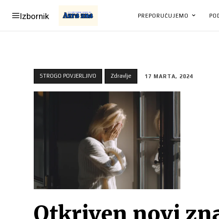
Izbornik
PREPORUČUJEMO
PO
STROGO POVJERLJIVO
Zdravlje
17 MARTA, 2024
Otkriven novi zn