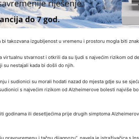
a bi takozvana izgubljenost u vremenu i prostoru mogla biti zna
 virtualnu stvarnost i otkrili da su ljudi s najvećim rizikom od d
 su nestajali kada bi došli do njih.
ju i sudionici su morali hodati nazad do mjesta gdje su se sjećal
ionici s najvećim rizikom od Alzheimerove bolesti najviše boril
i godinama ili desetljećima prije drugih simptoma Alzheimerove 
 pravovremenu i tačnu dijagnozu”, navela je istraživačica s Ins