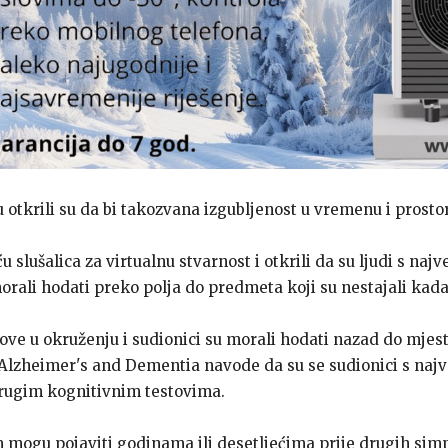
 otkrili su da bi takozvana izgubljenost u vremenu i prosto
u slušalica za virtualnu stvarnost i otkrili da su ljudi s n
morali hodati preko polja do predmeta koji su nestajali kada 
ove u okruženju i sudionici su morali hodati nazad do mjesta
u Alzheimer's and Dementia navode da su se sudionici s naj
 drugim kognitivnim testovima.
m mogu pojaviti godinama ili desetljećima prije drugih si