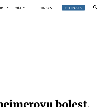
PRETPLATA
PRIJAVA
IGHT
VIŠE
heimerovu bolest,