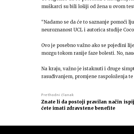
muškarci su bili lošiji od žena u ovom tes
“Nadamo se da će to saznanje pomoći ljud
neuroznanost UCL i autorica studije Coc
Ovo je posebno važno ako se pojedini lij
mozgu tokom ranije faze bolesti. No, naučn
Na kraju, važno je istaknuti i druge sim
rasuđivanjem, promjene raspoloženja te 
Prethodni članak
Znate li da postoji pravilan način isp
ćete imati zdravstene benefite