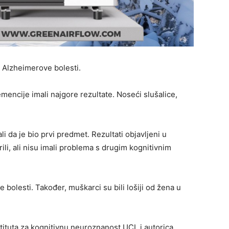
k Alzheimerove bolesti.
emencije imali najgore rezultate. Noseći slušalice,
i da je bio prvi predmet. Rezultati objavljeni u
i, ali nisu imali problema s drugim kognitivnim
bolesti. Također, muškarci su bili lošiji od žena u
tituta za kognitivnu neuroznanost UCL i autorica