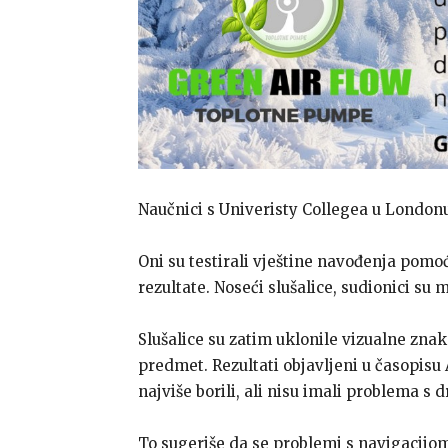
Naučnici s Univeristy Collegea u Londonu
Oni su testirali vještine navođenja pomoć
rezultate. Noseći slušalice, sudionici su 
Slušalice su zatim uklonile vizualne znak
predmet. Rezultati objavljeni u časopis
najviše borili, ali nisu imali problema s
To sugeriše da se problemi s navigacijo