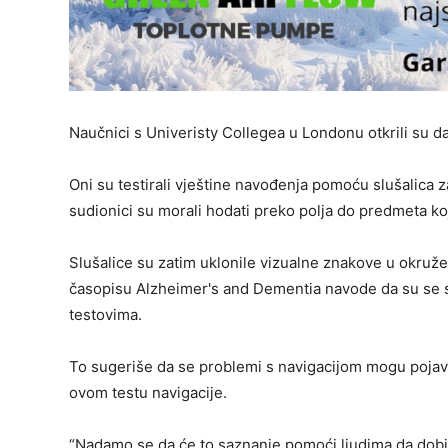
Naučnici s Univeristy Collegea u Londonu otkrili su d
Oni su testirali vještine navođenja pomoću slušalica za
sudionici su morali hodati preko polja do predmeta koji
Slušalice su zatim uklonile vizualne znakove u okružen
časopisu Alzheimer's and Dementia navode da su se sud
testovima.
To sugeriše da se problemi s navigacijom mogu pojavit
ovom testu navigacije.
“Nadamo se da će to saznanje pomoći ljudima da dobiju