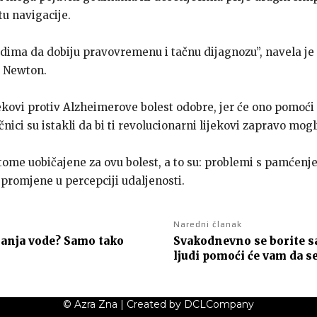
tu navigacije.
ima da dobiju pravovremenu i tačnu dijagnozu”, navela je i
o Newton.
ekovi protiv Alzheimerove bolest odobre, jer će ono pomoći
ici su istakli da bi ti revolucionarni lijekovi zapravo mogli
ptome uobičajene za ovu bolest, a to su: problemi s pamćenj
promjene u percepciji udaljenosti.
Naredni članak
ijanja vode? Samo tako
Svakodnevno se borite s
ljudi pomoći će vam da se
© Azra Zna | Created by DCLCompany