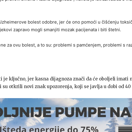
 Alzheimerove bolest odobre, jer će ono pomoći u čišćenju toks
lijekovi zapravo mogli smanjiti mozak pacijenata i biti štetni.
jene za ovu bolest, a to su: problemi s pamćenjem, problemi s r
 je ključno, jer kasna dijagnoza znači da će oboljeli imati
su otkrili novi znak upozorenja, koji se javlja u dobi od 40