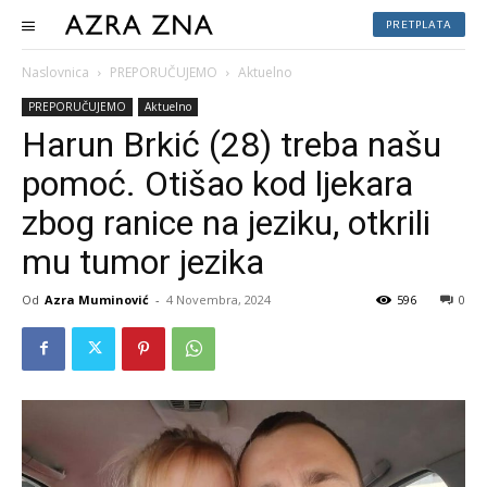
PRETPLATA
Naslovnica
PREPORUČUJEMO
Aktuelno
PREPORUČUJEMO
Aktuelno
Harun Brkić (28) treba našu
pomoć. Otišao kod ljekara
zbog ranice na jeziku, otkrili
mu tumor jezika
Od
Azra Muminović
-
4 Novembra, 2024
596
0