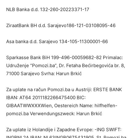
NLB Banka d.d. 132-260-20223371-17
ZiraatBank BH d.d. Sarajevo186-121-03108095-46
Asa banka d.d. Sarajevo 134-105-11300001-66
Sparkasse Bank BiH 199-496-00059682-82 Primalac:
Udruženje “Pomozi.ba”, Dr. Fetaha Bećirbegovića br. 8,
71000 Sarajevo Svrha: Harun Brkić
Za uplate na račun Pomozi.ba u Austriji: ERSTE BANK
IBAN: AT64 2011182266475400 BIC:
GIBAATWWXXXWien, Oestereich Name: hilfhelfen-
pomozi.ba Verwendungszweck: Harun Brkić
Za uplate iz Holandije i Zapadne Evrope: -ING SWIFT:
INGBNL2A IBAN: NL63INGB0675431905. St. Pomozi.ba