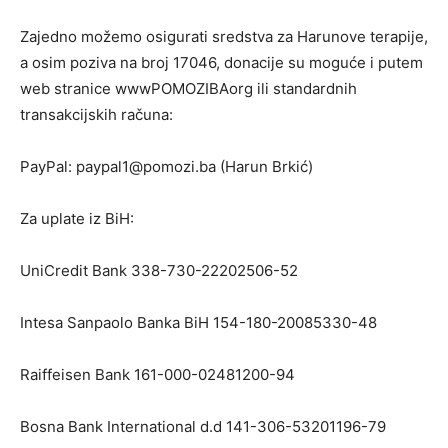
Zajedno možemo osigurati sredstva za Harunove terapije,
a osim poziva na broj 17046, donacije su moguće i putem
web stranice wwwPOMOZIBAorg ili standardnih
transakcijskih računa:
PayPal: paypal1@pomozi.ba (Harun Brkić)
Za uplate iz BiH:
UniCredit Bank 338-730-22202506-52
Intesa Sanpaolo Banka BiH 154-180-20085330-48
Raiffeisen Bank 161-000-02481200-94
Bosna Bank International d.d 141-306-53201196-79