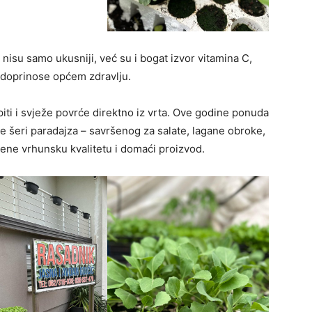
nisu samo ukusniji, već su i bogat izvor vitamina C,
 i doprinose općem zdravlju.
ti i svježe povrće direktno iz vrta. Ove godine ponuda
ne šeri paradajza – savršenog za salate, lagane obroke,
ijene vrhunsku kvalitetu i domaći proizvod.