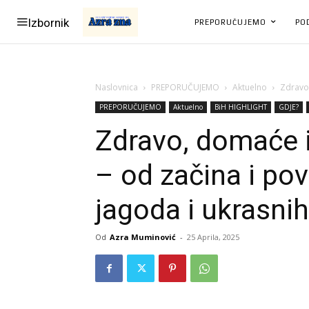
Izbornik
PREPORUČUJEMO
PO
Naslovnica
PREPORUČUJEMO
Aktuelno
Zdravo,
PREPORUČUJEMO
Aktuelno
BiH HIGHLIGHT
GDJE?
Zdravo, domaće i
– od začina i po
jagoda i ukrasni
Od
Azra Muminović
-
25 Aprila, 2025