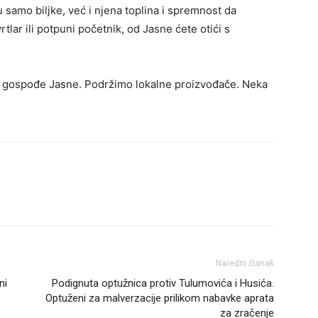
 samo biljke, već i njena toplina i spremnost da
vrtlar ili potpuni početnik, od Jasne ćete otići s
dnik gospođe Jasne. Podržimo lokalne proizvođače. Neka
Naredni članak
ni
Podignuta optužnica protiv Tulumovića i Husića.
Optuženi za malverzacije prilikom nabavke aprata
za zračenje