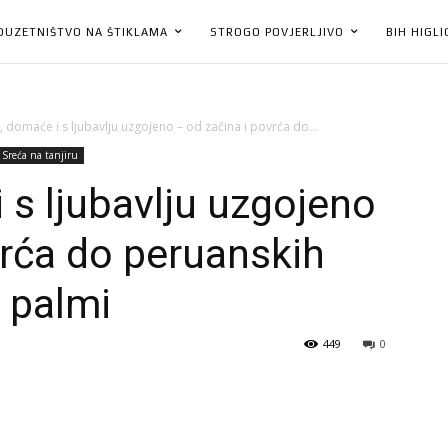
DUZETNIŠTVO NA ŠTIKLAMA
STROGO POVJERLJIVO
BIH HIGL
 domaće i s ljubavlju uzgojeno – od začina i povrća do...
Sreća na tanjiru
 s ljubavlju uzgojeno
vrća do peruanskih
h palmi
449
0