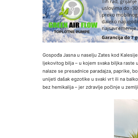
Gospođa Jasna u naselju Zates kod Kalesije v
ljekovitog bilja – u kojem svaka biljka raste
nalaze se presadnice paradajza, paprike, bos
unijeti dašak egzotike u svaki vrt ili na bal
bez hemikalija – jer zdravlje počinje u zemlji