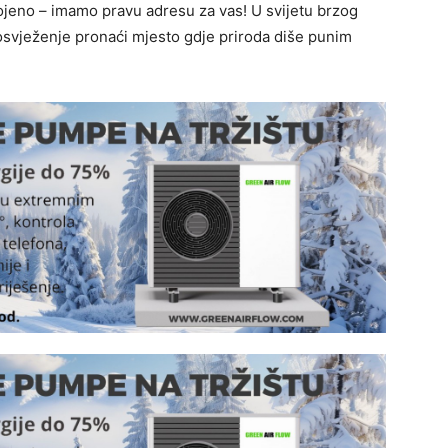
gojeno – imamo pravu adresu za vas! U svijetu brzog
 osvježenje pronaći mjesto gdje priroda diše punim