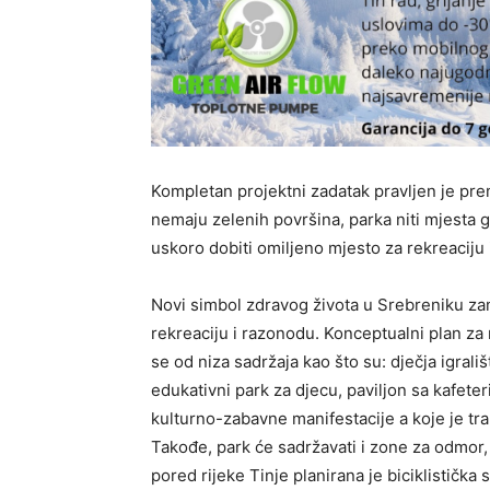
Kompletan projektni zadatak pravljen je pr
nemaju zelenih površina, parka niti mjesta g
uskoro dobiti omiljeno mjesto za rekreaciju 
Novi simbol zdravog života u Srebreniku zami
rekreaciju i razonodu. Konceptualni plan za 
se od niza sadržaja kao što su: dječja igrali
edukativni park za djecu, paviljon sa kafete
kulturno-zabavne manifestacije a koje je tran
Takođe, park će sadržavati i zone za odmor, 
pored rijeke Tinje planirana je biciklistička 