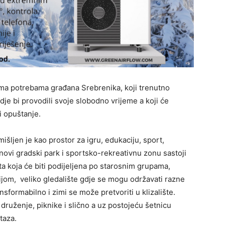
ema potrebama građana Srebrenika, koji trenutno
dje bi provodili svoje slobodno vrijeme a koji će
i opuštanje.
šljen je kao prostor za igru, edukaciju, sport,
novi gradski park i sportsko-rekreativnu zonu sastoji
šta koja će biti podijeljena po starosnim grupama,
rijom, veliko gledalište gdje se mogu održavati razne
sformabilno i zimi se može pretvoriti u klizalište.
druženje, piknike i slično a uz postojeću šetnicu
staza.