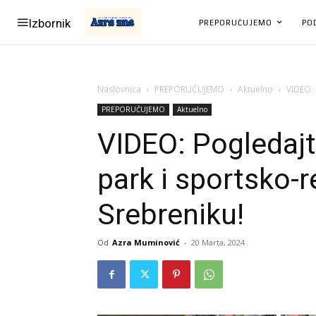
Izbornik
PREPORUČUJEMO
PO
Naslovnica
PREPORUČUJEMO
Aktuelno
VIDEO: 
PREPORUČUJEMO
Aktuelno
VIDEO: Pogledajt
park i sportsko-
Srebreniku!
Od
Azra Muminović
-
20 Marta, 2024