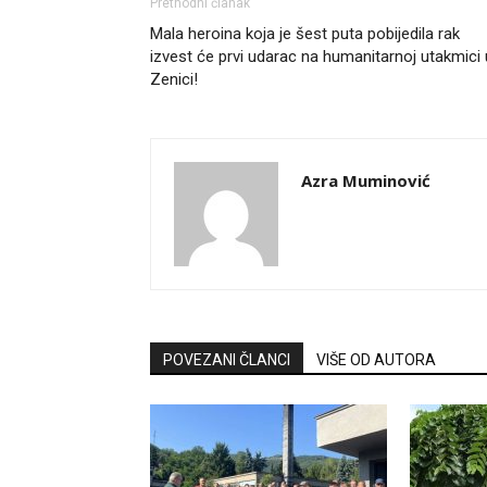
Prethodni članak
Mala heroina koja je šest puta pobijedila rak
izvest će prvi udarac na humanitarnoj utakmici 
Zenici!
Azra Muminović
POVEZANI ČLANCI
VIŠE OD AUTORA