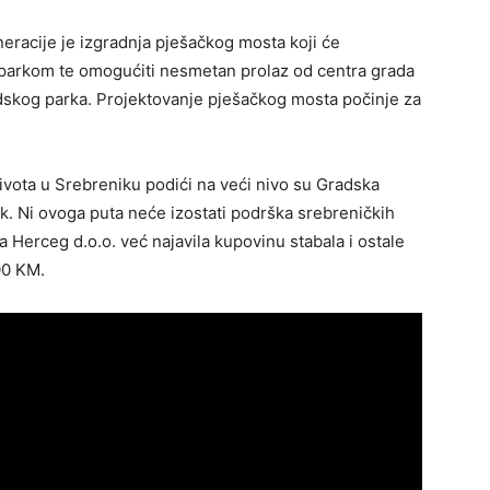
eracije je izgradnja pješačkog mosta koji će
a parkom te omogućiti nesmetan prolaz od centra grada
dskog parka. Projektovanje pješačkog mosta počinje za
t života u Srebreniku podići na veći nivo su Gradska
ik. Ni ovoga puta neće izostati podrška srebreničkih
 Herceg d.o.o. već najavila kupovinu stabala i ostale
00 KM.