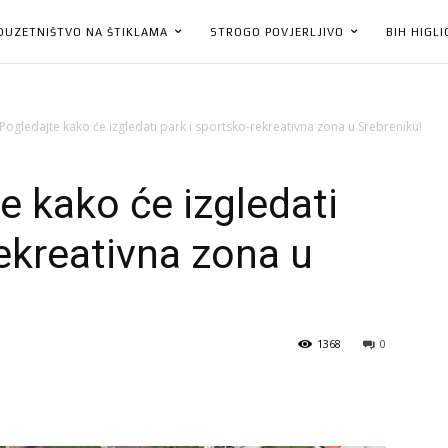
DUZETNIŠTVO NA ŠTIKLAMA
STROGO POVJERLJIVO
BIH HIGL
Pogledajte kako će izgledati park i sportsko-rekreativna zona u Srebreniku!
e kako će izgledati
rekreativna zona u
1368
0