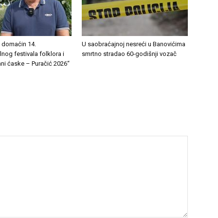
 domaćin 14.
U saobraćajnoj nesreći u Banovićima
lnog festivala folklora i
smrtno stradao 60-godišnji vozač
ni ćaske – Puračić 2026“