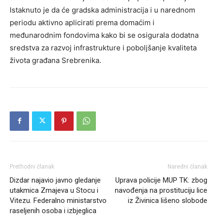
Istaknuto je da će gradska administracija i u narednom
periodu aktivno aplicirati prema domaćim i
međunarodnim fondovima kako bi se osigurala dodatna
sredstva za razvoj infrastrukture i poboljšanje kvaliteta
života građana Srebrenika.
Prethodni članak
Naredni članak
Dizdar najavio javno gledanje
Uprava policije MUP TK: zbog
utakmica Zmajeva u Stocu i
navođenja na prostituciju lice
Vitezu. Federalno ministarstvo
iz Živinica lišeno slobode
raseljenih osoba i izbjeglica