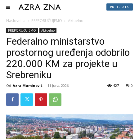
PRETPLATA
Naslovnica
PREPORUČUJEMO
Aktuelno
PREPORUČUJEMO
Aktuelno
Federalno ministarstvo
prostornog uređenja odobrilo
220.000 KM za projekte u
Srebreniku
Od
Azra Muminović
-
11 Juna, 2026
427
0