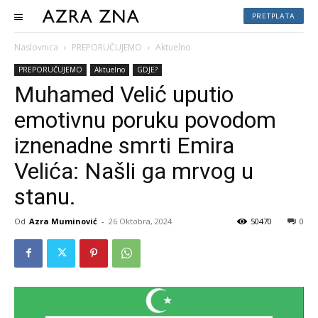
PRETPLATA
Naslovnica
PREPORUČUJEMO
Aktuelno
PREPORUČUJEMO
Aktuelno
GDJE?
Muhamed Velić uputio
emotivnu poruku povodom
iznenadne smrti Emira
Velića: Našli ga mrvog u
stanu.
Od
Azra Muminović
-
26 Oktobra, 2024
50470
0