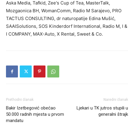
Aska Media, Tafkid, Zee's Cup of Tea, MasterTalk,
Mozgaonica BH, WomanComm, Radio M Sarajevo, PRO
TACTUS CONSULTING, dr naturopatije Edina Mušić,
SAAISolutions, SOS Kinderdorf International, Radio M, I &
I COMPANY, MAX-Auto, X Rental, Sweet & Co.
Prethodni članak
Naredni članak
Bakir Izetbegović obećao
Ljekari u TK jutros stupili u
50.000 radnih mjesta u prvom
generalni štrajk
mandatu