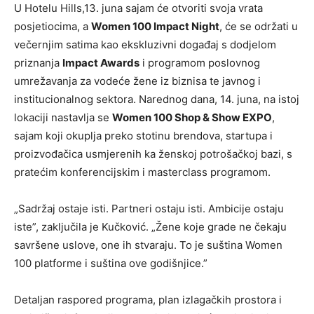
U Hotelu Hills,13. juna sajam će otvoriti svoja vrata
posjetiocima, a
Women 100 Impact Night
, će se održati u
večernjim satima kao ekskluzivni događaj s dodjelom
priznanja
Impact Awards
i programom poslovnog
umrežavanja za vodeće žene iz biznisa te javnog i
institucionalnog sektora. Narednog dana, 14. juna, na istoj
lokaciji nastavlja se
Women 100 Shop & Show EXPO
,
sajam koji okuplja preko stotinu brendova, startupa i
proizvođačica usmjerenih ka ženskoj potrošačkoj bazi, s
pratećim konferencijskim i masterclass programom.
„Sadržaj ostaje isti. Partneri ostaju isti. Ambicije ostaju
iste”, zaključila je Kučković. „Žene koje grade ne čekaju
savršene uslove, one ih stvaraju. To je suština Women
100 platforme i suština ove godišnjice.”
Detaljan raspored programa, plan izlagačkih prostora i