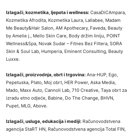
Izlagači, kozmetika, ljepota i wellness:
CasaDiCAmpara,
Kozmetika Afrodita, Kozmetika Laura, Lallabee, Madam
Me Beauty&Hair Salon, AM Apothecary, Faveda, Beauty
by Amelie j., Mello Skin Care, Body držim liniju, POINT
Wellness&Spa, Novak Sudar – Fitnes Bez Filtera, SORA
Skin & Soul Lab, Humperia, Eminent Consulting, Beauty
Luxxe.
Izlagači, proizvodnja, obrt i trgovina:
Ana-HUP, Ego,
Pepetuska, Plato, Moj obrt, HER Power, Aska Media,
Mado, Maxx Auto, Cannoli Lab, 710 Creative, Taya obrt za
izradu etno odjeće, Babine, Do The Change, BHVN,
Pupet, MLG, Above.
Izlagači, usluge, edukacija i mediji:
Računovodstvena
agencija StaRT HN, Računovodstvena agencija Total FIN,