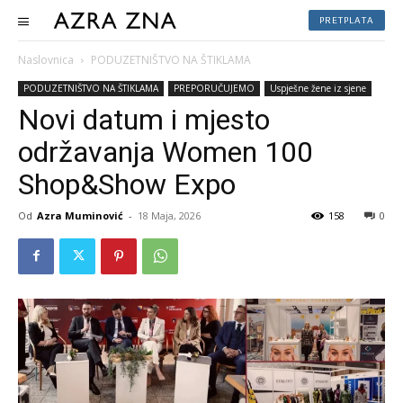
PRETPLATA
Naslovnica
PODUZETNIŠTVO NA ŠTIKLAMA
PODUZETNIŠTVO NA ŠTIKLAMA
PREPORUČUJEMO
Uspješne žene iz sjene
Novi datum i mjesto
održavanja Women 100
Shop&Show Expo
Od
Azra Muminović
-
18 Maja, 2026
158
0