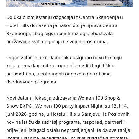
Odluka o izmještanju događaja iz Centra Skenderija u
Hotel Hills donesena je nakon što je uprava Centra
Skenderija, zbog sigurnosnih razloga, obustavila
održavanje svih događaja u svojim prostorima.
Organizator je u kratkom roku osigurao novu lokaciju
koja, prema kapacitetu, opremljenosti i logističkim
parametrima, u potpunosti odgovara potrebama
dvodnevnog programa.
Novi datum i lokacija održavanja Women 100 Shop &
Show EXPO
i
Women 100 party Impact Night su 13. i 14.
juni 2026. godine, u Hotelu Hills u Sarajevu. Iz Poslovnih
novina ističu da sadržaj programa, raspored, partneri i
prijavljeni izlagači ostaju nepromijenjeni, te da sve ranije
izdate ulaznice, akreditacije i prijave izlagača automatski