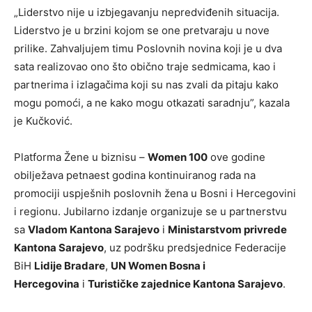
„Liderstvo nije u izbjegavanju nepredviđenih situacija.
Liderstvo je u brzini kojom se one pretvaraju u nove
prilike. Zahvaljujem timu Poslovnih novina koji je u dva
sata realizovao ono što obično traje sedmicama, kao i
partnerima i izlagačima koji su nas zvali da pitaju kako
mogu pomoći, a ne kako mogu otkazati saradnju”, kazala
je Kučković.
Platforma Žene u biznisu –
Women 100
ove godine
obilježava petnaest godina kontinuiranog rada na
promociji uspješnih poslovnih žena u Bosni i Hercegovini
i regionu. Jubilarno izdanje organizuje se u partnerstvu
sa
Vladom Kantona Sarajevo
i
Ministarstvom privrede
Kantona Sarajevo
, uz podršku predsjednice Federacije
BiH
Lidije Bradare
,
UN Women Bosna i
Hercegovina
i
Turističke zajednice Kantona Sarajevo
.