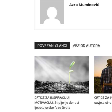
Azra Muminović
POVEZANI ČLANCI
VIŠE OD AUTORA
CRTICE ZA INSPIRACIJU I
CRTICE ZA IN
MOTIVACIJU: Strpljenje donosi
savjeta sin
ljepotu svake faze života