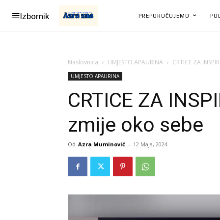
Izbornik
PREPORUČUJEMO
PO
Naslovnica
UMJESTO APAURINA
CRTICE ZA INSPIR
UMJESTO APAURINA
CRTICE ZA INSPI
zmije oko sebe
Od
Azra Muminović
-
12 Maja, 2024