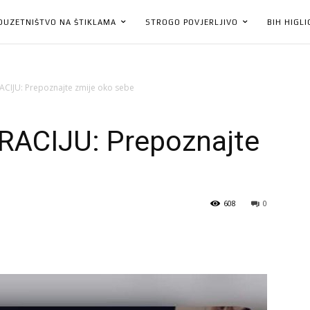
DUZETNIŠTVO NA ŠTIKLAMA
STROGO POVJERLJIVO
BIH HIGL
ACIJU: Prepoznajte zmije oko sebe
RACIJU: Prepoznajte
608
0