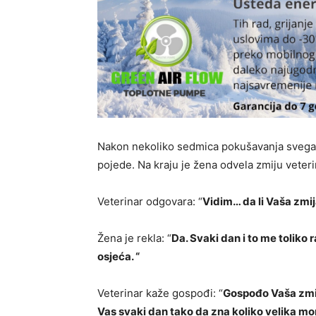
Nakon nekoliko sedmica pokušavanja svega, ž
pojede. Na kraju je žena odvela zmiju veterin
Veterinar odgovara: “
Vidim… da li Vaša zmija
Žena je rekla: “
Da. Svaki dan i to me toliko
osjeća. “
Veterinar kaže gospođi: “
Gospođo Vaša zmij
Vas svaki dan tako da zna koliko velika mor