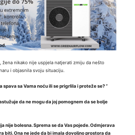
ena nikako nije uspjela natjerati zmiju da nešto
aru i objasnila svoju situaciju.
 spava sa Vama noću ili se prigrlila i proteže se? “
 rastužuje da ne mogu da joj pomognem da se bolje
a nije bolesna. Sprema se da Vas pojede. Odmjerava
a biti. Ona ne jede da bi imala dovoljno prostora da