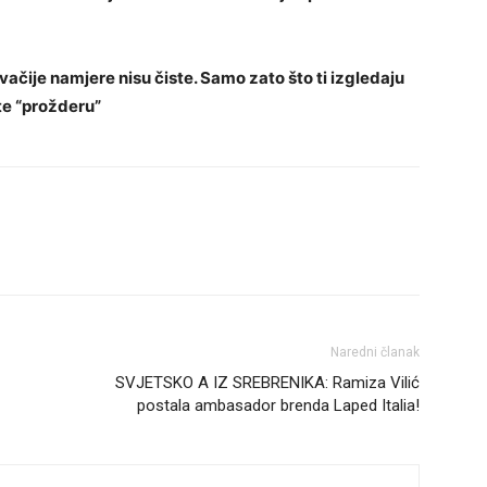
ačije namjere nisu čiste. Samo zato što ti izgledaju
 te “prožderu”
Naredni članak
SVJETSKO A IZ SREBRENIKA: Ramiza Vilić
postala ambasador brenda Laped Italia!