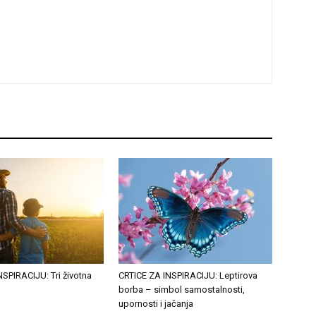
SPIRACIJU: Tri životna
CRTICE ZA INSPIRACIJU: Leptirova
u
borba – simbol samostalnosti,
upornosti i jačanja