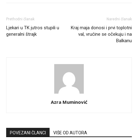
Prethodni članak
Naredni članak
Ljekari u TK jutros stupili u
Kraj maja donosi i prvi toplotni
generalni štrajk
val, vrućine se očekuju i na
Balkanu
Azra Muminović
POVEZANI ČLANCI
VIŠE OD AUTORA