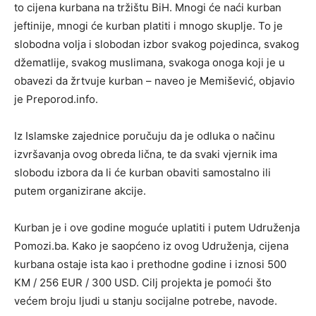
to cijena kurbana na tržištu BiH. Mnogi će naći kurban
jeftinije, mnogi će kurban platiti i mnogo skuplje. To je
slobodna volja i slobodan izbor svakog pojedinca, svakog
džematlije, svakog muslimana, svakoga onoga koji je u
obavezi da žrtvuje kurban – naveo je Memišević, objavio
je Preporod.info.
Iz Islamske zajednice poručuju da je odluka o načinu
izvršavanja ovog obreda lična, te da svaki vjernik ima
slobodu izbora da li će kurban obaviti samostalno ili
putem organizirane akcije.
Kurban je i ove godine moguće uplatiti i putem Udruženja
Pomozi.ba. Kako je saopćeno iz ovog Udruženja, cijena
kurbana ostaje ista kao i prethodne godine i iznosi 500
KM / 256 EUR / 300 USD. Cilj projekta je pomoći što
većem broju ljudi u stanju socijalne potrebe, navode.