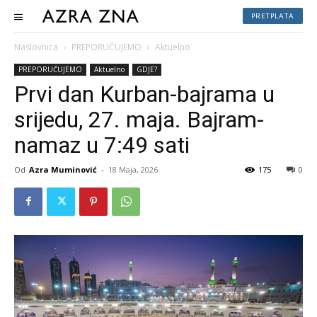
PRETPLATA
Naslovnica
PREPORUČUJEMO
Aktuelno
PREPORUČUJEMO
Aktuelno
GDJE?
Prvi dan Kurban-bajrama u
srijedu, 27. maja. Bajram-
namaz u 7:49 sati
Od
Azra Muminović
-
18 Maja, 2026
175
0