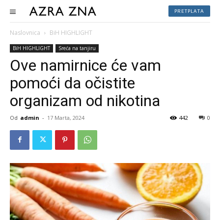
PRETPLATA
Naslovnica
BiH HIGHLIGHT
BiH HIGHLIGHT
Sreća na tanjiru
Ove namirnice će vam
pomoći da očistite
organizam od nikotina
Od
admin
-
17 Marta, 2024
442
0