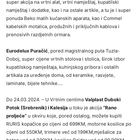
super akcija na vrtni alat, vrtni namještaj, kupatilski
namještaj i dodatke, kao i na ostale artikle, a tu je i super
ponuda Beko malih kućanskih aparata, kao i Commel
kabelskih motalica, produžnih i priključnih kablova i
prenosivih razdjelnih ormara.
Eurodelux Puračić
, pored magistralnog puta Tuzla-
Doboj, super cijene vrtnih stolova i stolica, širok izbor
kupatilskog namještaja, kuhinjskog pribora i ostalih
artikala za uređenje doma, od keramike, rasvjete,
laminate, bijele tehnike….
Do 24.03.2024. – U Vrtnim centima
Valplast Duboki
Potok (Srebrenik) i Kalesija
u toku je akcija
“Rano
proljeće”
u okviru koje, pored ostalog, možete kupiti
RURIS kopačice po cijeni od 699KM, motorne kosilice po
cijeni od 550KM, trimere već od 199KM,mješalice za