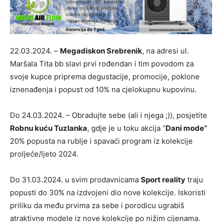
22.03.2024. –
Megadiskon Srebrenik
, na adresi ul.
Maršala Tita bb slavi prvi rođendan i tim povodom za
svoje kupce priprema degustacije, promocije, poklone
iznenađenja i popust od 10% na cjelokupnu kupovinu.
Do 24.03.2024. – Obradujte sebe (ali i njega ;)), posjetite
Robnu kuću Tuzlanka
, gdje je u toku akcija “
Dani mode”
20% popusta na rublje i spavaći program iz kolekcije
proljeće/ljeto 2024.
Do 31.03.2024. u svim prodavnicama
Sport reality
traju
popusti do 30% na izdvojeni dio nove kolekcije. Iskoristi
priliku da među prvima za sebe i porodicu ugrabiš
atraktivne modele iz nove kolekcije po nižim cijenama.