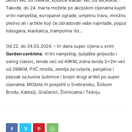
beton već od 399KM, kosilice Raider već od 99,90KM…
Takođe, do 24. marta možete po akcijskim cijenama kupiti
vrtni namještaj, europanel ograde, umjetnu travu, mrežno
pletivo ali i artikle koji će obradovati vaše najmlađe, poput
tobogana, klackalica, trampoline itd…
Od 22. do 24.03.2024. – tri dana super cijena u svim
Garden centrima
. Vrtni namještaj, ljuljaške gnijezdo i
swing classic, tende već od 49KM, zidna tenda 3x2m već
od 299KM, PVC mreže, zemlja za cvijeće, penjalice i
pijesak za kućne ljubimce i brojni drugi artikli po super
cijenama. MOžete ih posjetiti u Srebreniku, Šićkom
Brodu, Kalesiji, Gračanici, Živinicama i Tešnju.