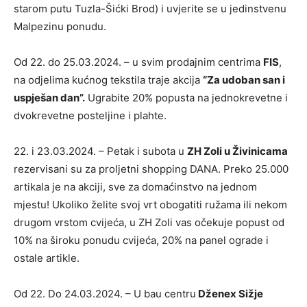
starom putu Tuzla-Šićki Brod) i uvjerite se u jedinstvenu
Malpezinu ponudu.
Od 22. do 25.03.2024. – u svim prodajnim centrima
FIS
,
na odjelima kućnog tekstila traje akcija
“Za udoban san i
uspješan dan”.
Ugrabite 20% popusta na jednokrevetne i
dvokrevetne posteljine i plahte.
22. i 23.03.2024. – Petak i subota u
ZH Zoli u Živinicama
rezervisani su za proljetni shopping DANA. Preko 25.000
artikala je na akciji, sve za domaćinstvo na jednom
mjestu! Ukoliko želite svoj vrt obogatiti ružama ili nekom
drugom vrstom cvijeća, u ZH Zoli vas očekuje popust od
10% na široku ponudu cvijeća, 20% na panel ograde i
ostale artikle.
Od 22. Do 24.03.2024. – U bau centru
Dženex Sižje