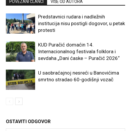
POVEZANI ČLANCI
VIŠE OD AUTORA
Predstavnici rudara i nadležnih
institucija nisu postigli dogovor, u petak
protesti
KUD Puračić domaćin 14.
Internacionalnog festivala folklora i
sevdaha „Dani ćaske – Puračić 2026“
U saobraćajnoj nesreći u Banovićima
smrtno stradao 60-godišnji vozač
OSTAVITI ODGOVOR