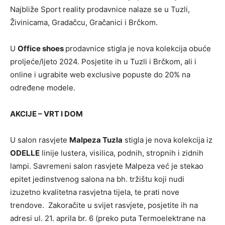
Najbliže Sport reality prodavnice nalaze se u Tuzli,
Živinicama, Gradačcu, Gračanici i Brčkom.
U
Office shoes
prodavnice stigla je nova kolekcija obuće
proljeće/ljeto 2024. Posjetite ih u Tuzli i Brčkom, ali i
online i ugrabite web exclusive popuste do 20% na
određene modele.
AKCIJE – VRT I DOM
U salon rasvjete
Malpeza Tuzla
stigla je nova kolekcija iz
ODELLE
linije lustera, visilica, podnih, stropnih i zidnih
lampi. Savremeni salon rasvjete Malpeza već je stekao
epitet jedinstvenog salona na bh. tržištu koji nudi
izuzetno kvalitetna rasvjetna tijela, te prati nove
trendove. Zakoračite u svijet rasvjete, posjetite ih na
adresi ul. 21. aprila br. 6 (preko puta Termoelektrane na