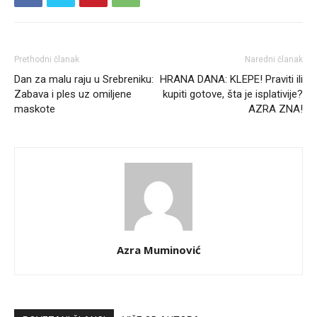
Prethodni članak
Naredni članak
Dan za malu raju u Srebreniku:
HRANA DANA: KLEPE! Praviti ili
Zabava i ples uz omiljene
kupiti gotove, šta je isplativije?
maskote
AZRA ZNA!
Azra Muminović