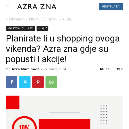
PRETPLATA
Naslovnica
PREPORUČUJEMO
GDJE?
PREPORUČUJEMO
GDJE?
Planirate li u shopping ovoga
vikenda? Azra zna gdje su
popusti i akcije!
Od
Azra Muminović
-
22 Marta, 2024
738
0